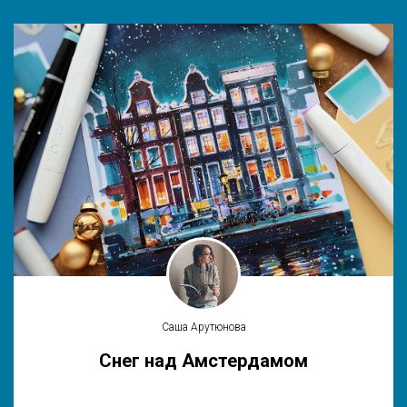
Саша Арутюнова
Снег над Амстердамом